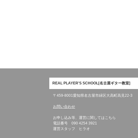
REAL PLAYER'S SCHOOL[名古屋ギター教室]
〒459-8001愛知県名古屋市緑区大高町高見22-3
お問い合わせ
お申し込み等、運営に関してはこちら
電話番号 090 4254 3921
運営スタッフ ヒラオ