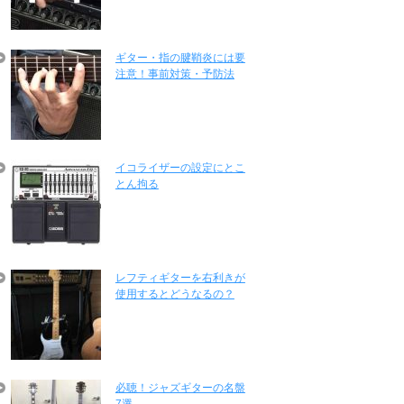
ギター・指の腱鞘炎には要
注意！事前対策・予防法
イコライザーの設定にとこ
とん拘る
レフティギターを右利きが
使用するとどうなるの？
必聴！ジャズギターの名盤
7選