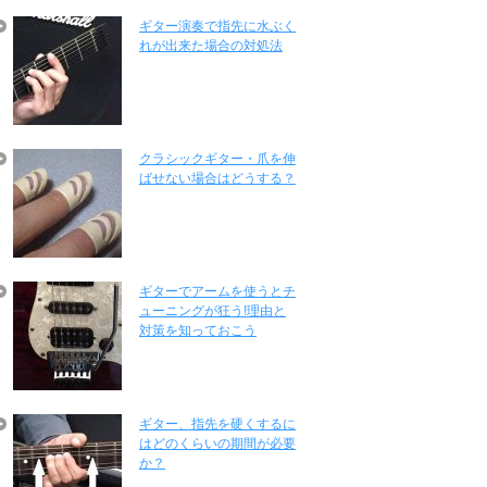
ギター演奏で指先に水ぶく
れが出来た場合の対処法
クラシックギター・爪を伸
ばせない場合はどうする？
ギターでアームを使うとチ
ューニングが狂う!理由と
対策を知っておこう
ギター、指先を硬くするに
はどのくらいの期間が必要
か？