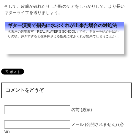
そして、皮膚が破れたりした時のケアをしっかりして、より長い
ギターライフを送りましょう。
ギター演奏で指先に水ぶくれが出来た場合の対処法
名古屋の音楽教室「REAL PLAYER’S SCHOOL」です。ギターを始めたばか
りの頃、弾きすぎると弦を押さえる指先に水ぶくれが出来てしまうことがあ
ります。痛みを我慢してそのまま練習を続けるのがいいのか、しばらく練習
を休んだ方が良いのか？また、水ぶくれが出来にくい練習方法はあるのかど
うか？今回は、水ぶくれが出来る原因や対処法を解説していきます。目次
（タップで各項目へジャンプできます） 水ぶくれの出来る流れ 水ぶくれが出
来ても練習を続けるべきか否か？ 水ぶくれが出来る原因を探す水ぶくれの出
来る流れ体質にもよります...
コメントをどうぞ
名前 (必須)
メール (公開されません) (必
須)