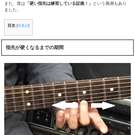
また、昔は
「硬い指先は練習している証拠！」
という風潮もあり
ました。
目次
[
非表示
]
指先が硬くなるまでの期間